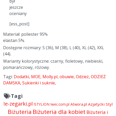
był
jeszcze
oceniany
[ess_post]
Materiał: poliester 95%
elastan 5%.
Dostępne rozmiary: S (36), M (38), L (40), XL (42), XXL
(44).
Warianty kolorystyczne: czarny, fioletowy, niebieski,
pomarańczowy, różowy.
Tagi:
Dodatki
MOE
Molly.pl
obuwie
Odzież
ODZIEŻ
DAMSKA
Sukienki i suknie
Tagi
!e-zegarki.pl
Atwora.pl
Azjatycki Styl
!STYLION
!wec.com.pl
Biżuteria dla kobiet
Biżuteria
Biżuteria i