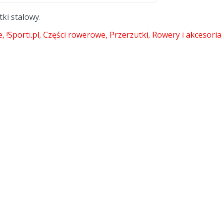
ki stalowy.
e
!Sporti.pl
Części rowerowe
Przerzutki
Rowery i akcesoria