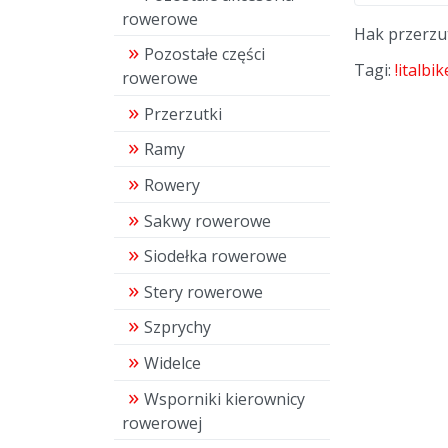
rowerowe
Hak przerzut
Pozostałe części
Tagi:
!italbik
rowerowe
Przerzutki
Ramy
Rowery
Sakwy rowerowe
Siodełka rowerowe
Stery rowerowe
Szprychy
Widelce
Wsporniki kierownicy
rowerowej