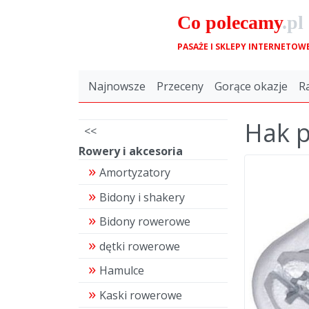
Co
polecamy
.pl
PASAŻE I SKLEPY INTERNETOW
Najnowsze
Przeceny
Gorące okazje
R
Hak p
<<
Rowery i akcesoria
Amortyzatory
Bidony i shakery
Bidony rowerowe
dętki rowerowe
Hamulce
Kaski rowerowe