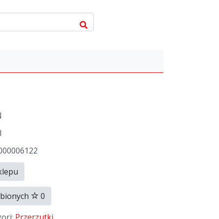
N
l
0000006122
klepu
ubionych
0
gori:
Przerzutki