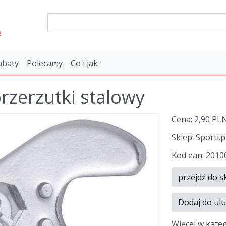
E
abaty
Polecamy
Co i jak
rzerzutki stalowy
Cena: 2,90 PL
Sklep: Sporti.p
Kod ean: 201
przejdź do s
Dodaj do ul
Więcej w kate