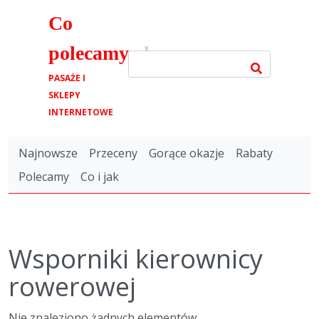
Co
polecamy
.pl
PASAŻE I
SKLEPY
INTERNETOWE
Najnowsze
Przeceny
Gorące okazje
Rabaty
Polecamy
Co i jak
Wsporniki kierownicy
rowerowej
Nie znaleziono żadnych elementów.