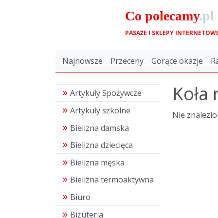
Co
polecamy
.pl
PASAŻE I SKLEPY INTERNETOW
Najnowsze
Przeceny
Gorące okazje
R
Koła
Artykuły Spożywcze
Artykuły szkolne
Nie znalezi
Bielizna damska
Bielizna dziecięca
Bielizna męska
Bielizna termoaktywna
Biuro
Biżuteria