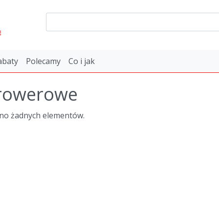
E
abaty
Polecamy
Co i jak
 rowerowe
ono żadnych elementów.