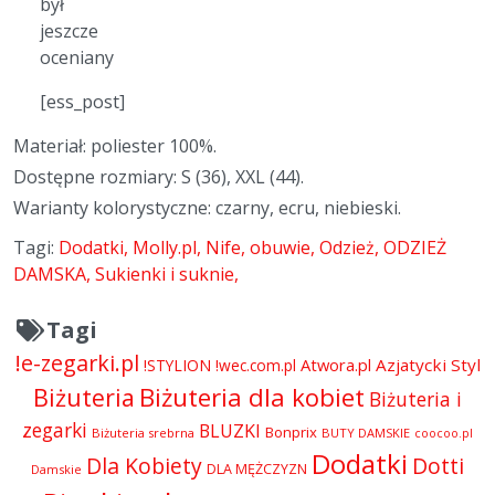
był
jeszcze
oceniany
[ess_post]
Materiał: poliester 100%.
Dostępne rozmiary: S (36), XXL (44).
Warianty kolorystyczne: czarny, ecru, niebieski.
Tagi:
Dodatki
Molly.pl
Nife
obuwie
Odzież
ODZIEŻ
DAMSKA
Sukienki i suknie
Tagi
!e-zegarki.pl
Atwora.pl
Azjatycki Styl
!STYLION
!wec.com.pl
Biżuteria dla kobiet
Biżuteria
Biżuteria i
zegarki
BLUZKI
Bonprix
Biżuteria srebrna
BUTY DAMSKIE
coocoo.pl
Dodatki
Dla Kobiety
Dotti
DLA MĘŻCZYZN
Damskie