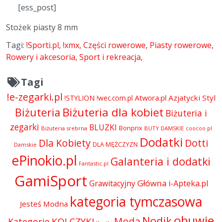
[ess_post]
Stożek piasty 8 mm
Tagi:
!Sporti.pl
!xmx
Części rowerowe
Piasty rowerowe
Rowery i akcesoria
Sport i rekreacja
Tagi
!e-zegarki.pl
Atwora.pl
Azjatycki Styl
!STYLION
!wec.com.pl
Biżuteria dla kobiet
Biżuteria
Biżuteria i
zegarki
BLUZKI
Bonprix
Biżuteria srebrna
BUTY DAMSKIE
coocoo.pl
Dodatki
Dla Kobiety
Dotti
DLA MĘŻCZYZN
Damskie
ePinokio.pl
Galanteria i dodatki
Fantastic.pl
GamiSport
Główna
Grawitacyjny
i-Apteka.pl
kategoria tymczasowa
Jesteś Modna
obuwie
Nodik
Moda
KOLCZYKI
Kategorie