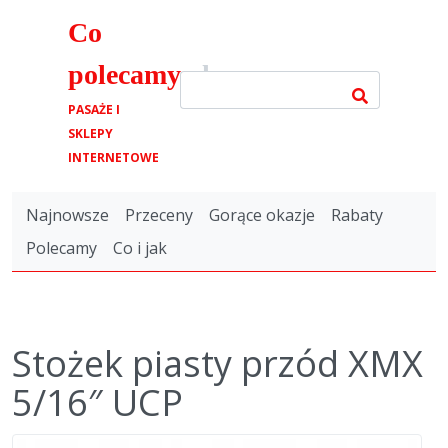
Co
polecamy
.pl
PASAŻE I
SKLEPY
INTERNETOWE
Najnowsze
Przeceny
Gorące okazje
Rabaty
Polecamy
Co i jak
Stożek piasty przód XMX
5/16″ UCP