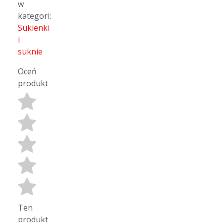
w
kategori:
Sukienki
i
suknie
Oceń
produkt
Ten
produkt