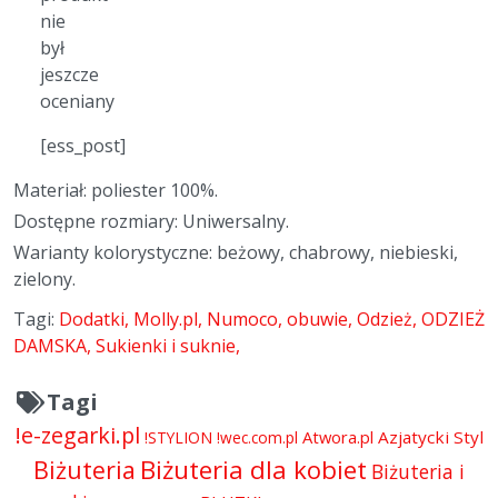
nie
był
jeszcze
oceniany
[ess_post]
Materiał: poliester 100%.
Dostępne rozmiary: Uniwersalny.
Warianty kolorystyczne: beżowy, chabrowy, niebieski,
zielony.
Tagi:
Dodatki
Molly.pl
Numoco
obuwie
Odzież
ODZIEŻ
DAMSKA
Sukienki i suknie
Tagi
!e-zegarki.pl
Atwora.pl
Azjatycki Styl
!STYLION
!wec.com.pl
Biżuteria dla kobiet
Biżuteria
Biżuteria i