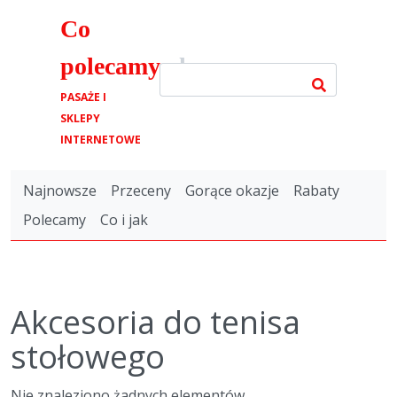
Co
polecamy
.pl
PASAŻE I
SKLEPY
INTERNETOWE
Najnowsze
Przeceny
Gorące okazje
Rabaty
Polecamy
Co i jak
Akcesoria do tenisa
stołowego
Nie znaleziono żadnych elementów.