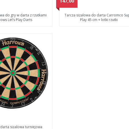
147,00
owa do gry w darta z rzutkami
Tarcza sizalowa do darta Carromco Su
ows Let’s Play Darts
Play 45 cm + lotki rzutki
darta sizalowa turniejowa