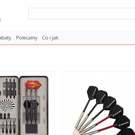
E
abaty
Polecamy
Co i jak