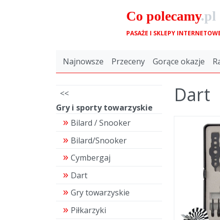
Co
polecamy
.pl
PASAŻE I SKLEPY INTERNETOW
Najnowsze
Przeceny
Gorące okazje
R
Dart
<<
Gry i sporty towarzyskie
Bilard / Snooker
Bilard/Snooker
Cymbergaj
Dart
Gry towarzyskie
Piłkarzyki