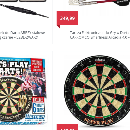
349,99
tek do Darta ABBEY stalowe
Tarcza Elektroniczna do Gry w Darta
1g czarne – 52BL-ZWA-21
CARROMCO Smartness Arcadia 4.0 –
S94012