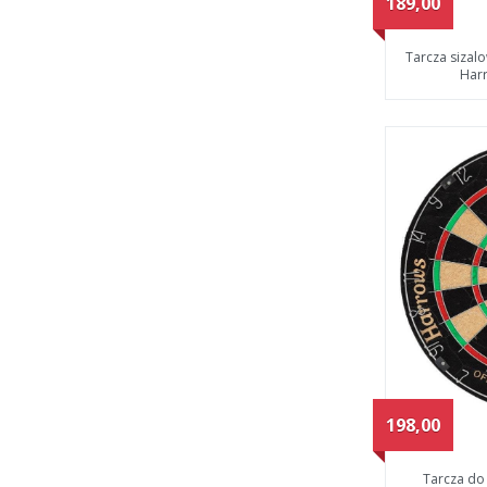
189,00
Tarcza sizal
Harr
198,00
Tarcza do 