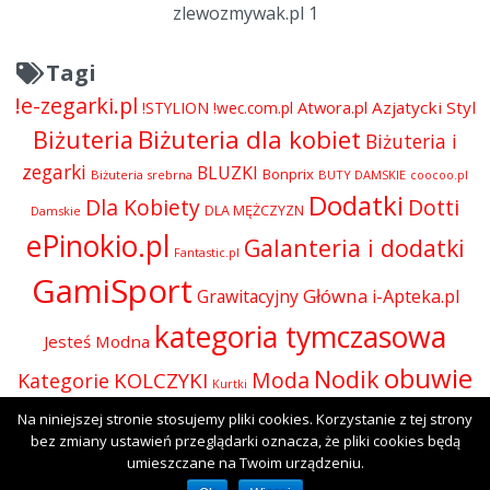
zlewozmywak.pl 1
Tagi
!e-zegarki.pl
Atwora.pl
Azjatycki Styl
!STYLION
!wec.com.pl
Biżuteria dla kobiet
Biżuteria
Biżuteria i
zegarki
BLUZKI
Bonprix
Biżuteria srebrna
BUTY DAMSKIE
coocoo.pl
Dodatki
Dla Kobiety
Dotti
DLA MĘŻCZYZN
Damskie
ePinokio.pl
Galanteria i dodatki
Fantastic.pl
GamiSport
Główna
Grawitacyjny
i-Apteka.pl
kategoria tymczasowa
Jesteś Modna
obuwie
Nodik
Moda
KOLCZYKI
Kategorie
Kurtki
Odzież
Na niniejszej stronie stosujemy pliki cookies. Korzystanie z tej strony
Olive.pl
Perfumy i kosmetyki
Perfumy
Okulary
bez zmiany ustawień przeglądarki oznacza, że pliki cookies będą
SUKIENKI
Presto
rodium
Skórzana.com
umieszczane na Twoim urządzeniu.
Sport-Shop.pl