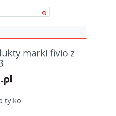
kty marki fivio z
3
o tylko