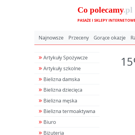
Co
polecamy
.pl
PASAŻE I SKLEPY INTERNETOW
Najnowsze
Przeceny
Gorące okazje
R
15
Artykuły Spożywcze
Artykuły szkolne
Bielizna damska
Bielizna dziecięca
Bielizna męska
Bielizna termoaktywna
Biuro
Biżuteria