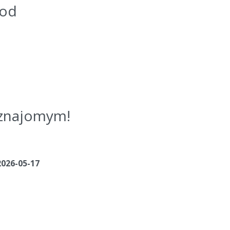
kod
j znajomym!
2026-05-17