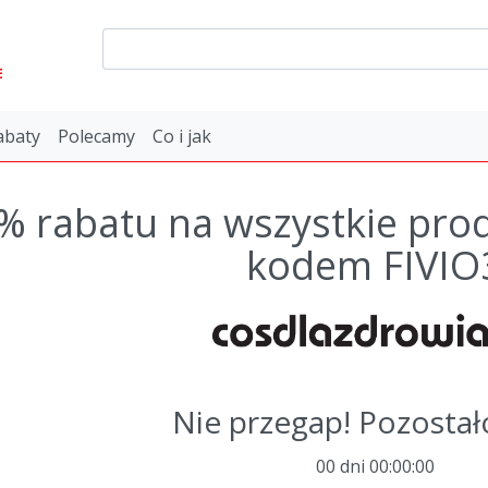
E
abaty
Polecamy
Co i jak
% rabatu na wszystkie produ
kodem FIVIO
Nie przegap! Pozostał
00 dni
00
:
00
:
00