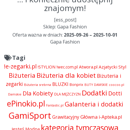
znajomym!
[ess_post]
Sklep: Gapa Fashion
Oferta ważna w dniach:
2025-09-26 – 2025-10-01
Gapa Fashion
Tagi
!e-zegarki.pl
Atwora.pl
Azjatycki Styl
!STYLION
!wec.com.pl
Biżuteria dla kobiet
Biżuteria
Biżuteria i
zegarki
BLUZKI
Bonprix
Biżuteria srebrna
BUTY DAMSKIE
coocoo.pl
Dodatki
Dla Kobiety
Dotti
DLA MĘŻCZYZN
Damskie
ePinokio.pl
Galanteria i dodatki
Fantastic.pl
GamiSport
Główna
Grawitacyjny
i-Apteka.pl
kategoria tymczasowa
Jesteś Modna