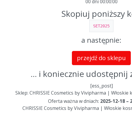
00 dni
00
:
00
:
00
Skopiuj poniższy 
SET2025
a następnie:
przejdź do sklepu
... i koniecznie udostępni
[ess_post]
Sklep: CHRISSIE Cosmetics by Vivipharma | Włoskie 
Oferta ważna w dniach:
2025-12-18 – 
CHRISSIE Cosmetics by Vivipharma | Włoskie kosm