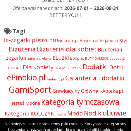
Sklep: BETTER YOU 1
Oferta ważna w dniach:
2026-07-01 – 2026-08-31
BETTER YOU 1
Tagi
!e-zegarki.pl
Atwora.pl
Azjatycki Styl
!STYLION
!wec.com.pl
Biżuteria dla kobiet
Biżuteria
Biżuteria i
zegarki
BLUZKI
Bonprix
Biżuteria srebrna
BUTY DAMSKIE
coocoo.pl
Dodatki
Dla Kobiety
Dotti
DLA MĘŻCZYZN
Damskie
ePinokio.pl
Galanteria i dodatki
Fantastic.pl
GamiSport
Główna
Grawitacyjny
i-Apteka.pl
kategoria tymczasowa
Jesteś Modna
obuwie
Nodik
Moda
KOLCZYKI
Kategorie
Kurtki
Odzież
Na niniejszej stronie stosujemy pliki cookies. Korzystanie z tej strony
Olive.pl
Perfumy i kosmetyki
Perfumy
Okulary
bez zmiany ustawień przeglądarki oznacza, że pliki cookies będą