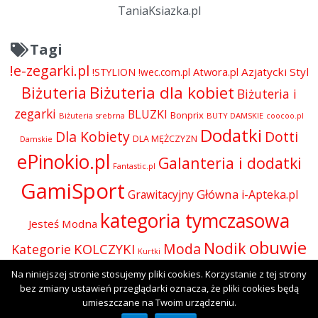
TaniaKsiazka.pl
Tagi
!e-zegarki.pl
Atwora.pl
Azjatycki Styl
!STYLION
!wec.com.pl
Biżuteria dla kobiet
Biżuteria
Biżuteria i
zegarki
BLUZKI
Bonprix
Biżuteria srebrna
BUTY DAMSKIE
coocoo.pl
Dodatki
Dla Kobiety
Dotti
DLA MĘŻCZYZN
Damskie
ePinokio.pl
Galanteria i dodatki
Fantastic.pl
GamiSport
Główna
Grawitacyjny
i-Apteka.pl
kategoria tymczasowa
Jesteś Modna
obuwie
Nodik
Moda
KOLCZYKI
Kategorie
Kurtki
Odzież
Na niniejszej stronie stosujemy pliki cookies. Korzystanie z tej strony
Olive.pl
Perfumy i kosmetyki
Perfumy
Okulary
bez zmiany ustawień przeglądarki oznacza, że pliki cookies będą
SUKIENKI
Presto
rodium
Skórzana.com
umieszczane na Twoim urządzeniu.
Sport-Shop.pl