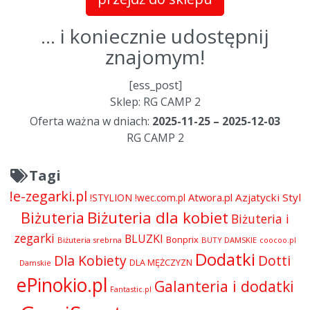
... i koniecznie udostępnij
znajomym!
[ess_post]
Sklep: RG CAMP 2
Oferta ważna w dniach:
2025-11-25 – 2025-12-03
RG CAMP 2
Tagi
!e-zegarki.pl
Atwora.pl
Azjatycki Styl
!STYLION
!wec.com.pl
Biżuteria dla kobiet
Biżuteria
Biżuteria i
zegarki
BLUZKI
Bonprix
Biżuteria srebrna
BUTY DAMSKIE
coocoo.pl
Dodatki
Dla Kobiety
Dotti
DLA MĘŻCZYZN
Damskie
ePinokio.pl
Galanteria i dodatki
Fantastic.pl