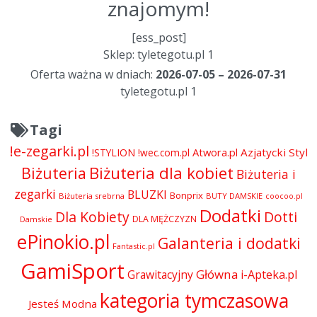
znajomym!
[ess_post]
Sklep: tyletegotu.pl 1
Oferta ważna w dniach:
2026-07-05 – 2026-07-31
tyletegotu.pl 1
Tagi
!e-zegarki.pl
Atwora.pl
Azjatycki Styl
!STYLION
!wec.com.pl
Biżuteria dla kobiet
Biżuteria
Biżuteria i
zegarki
BLUZKI
Bonprix
Biżuteria srebrna
BUTY DAMSKIE
coocoo.pl
Dodatki
Dla Kobiety
Dotti
DLA MĘŻCZYZN
Damskie
ePinokio.pl
Galanteria i dodatki
Fantastic.pl
GamiSport
Główna
Grawitacyjny
i-Apteka.pl
kategoria tymczasowa
Jesteś Modna