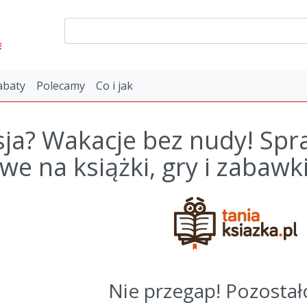
E
abaty
Polecamy
Co i jak
ja? Wakacje bez nudy! Spra
we na książki, gry i zabawk
Nie przegap! Pozostał