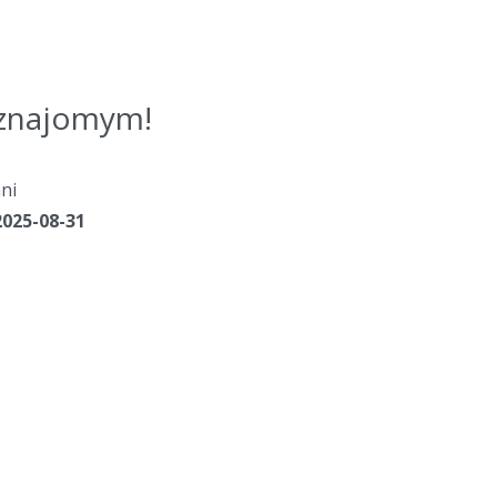
j znajomym!
ni
2025-08-31