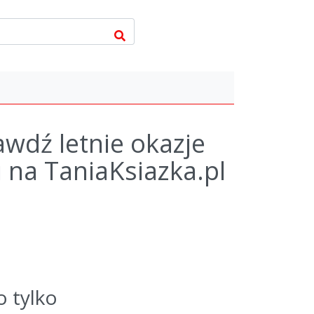
wdź letnie okazje
i na TaniaKsiazka.pl
o tylko