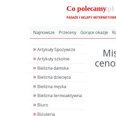
Co
polecamy
.pl
PASAŻE I SKLEPY INTERNETOW
Najnowsze
Przeceny
Gorące okazje
R
Mis
Artykuły Spożywcze
Artykuły szkolne
ceno
Bielizna damska
Bielizna dziecięca
Bielizna męska
Bielizna termoaktywna
Biuro
Biżuteria