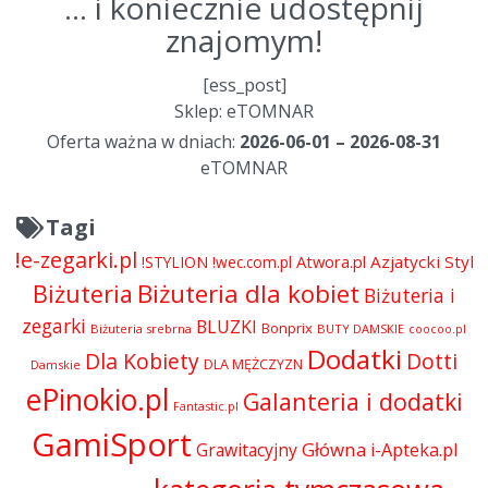
... i koniecznie udostępnij
znajomym!
[ess_post]
Sklep: eTOMNAR
Oferta ważna w dniach:
2026-06-01 – 2026-08-31
eTOMNAR
Tagi
!e-zegarki.pl
Atwora.pl
Azjatycki Styl
!STYLION
!wec.com.pl
Biżuteria dla kobiet
Biżuteria
Biżuteria i
zegarki
BLUZKI
Bonprix
Biżuteria srebrna
BUTY DAMSKIE
coocoo.pl
Dodatki
Dla Kobiety
Dotti
DLA MĘŻCZYZN
Damskie
ePinokio.pl
Galanteria i dodatki
Fantastic.pl
GamiSport
Główna
Grawitacyjny
i-Apteka.pl