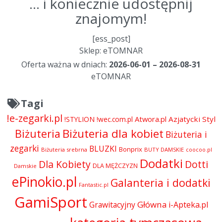
... i koniecznie udostępnij
znajomym!
[ess_post]
Sklep: eTOMNAR
Oferta ważna w dniach:
2026-06-01 – 2026-08-31
eTOMNAR
Tagi
!e-zegarki.pl
Atwora.pl
Azjatycki Styl
!STYLION
!wec.com.pl
Biżuteria dla kobiet
Biżuteria
Biżuteria i
zegarki
BLUZKI
Bonprix
Biżuteria srebrna
BUTY DAMSKIE
coocoo.pl
Dodatki
Dla Kobiety
Dotti
DLA MĘŻCZYZN
Damskie
ePinokio.pl
Galanteria i dodatki
Fantastic.pl
GamiSport
Główna
Grawitacyjny
i-Apteka.pl