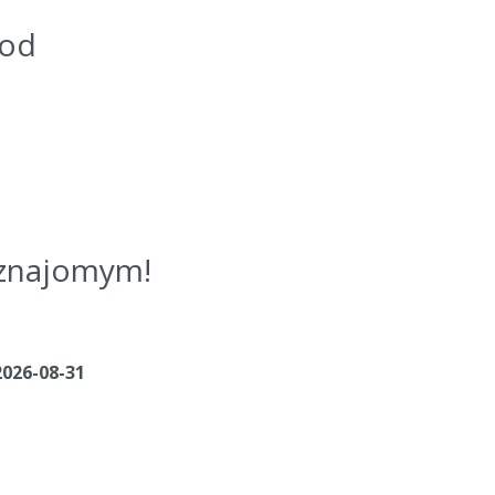
kod
j znajomym!
2026-08-31