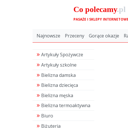
Co
polecamy
.pl
PASAŻE I SKLEPY INTERNETOW
Najnowsze
Przeceny
Gorące okazje
R
Artykuły Spożywcze
Artykuły szkolne
Bielizna damska
Bielizna dziecięca
Bielizna męska
Bielizna termoaktywna
Biuro
Biżuteria