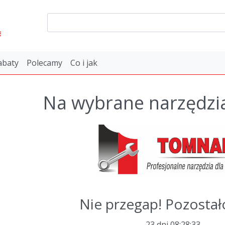
E
abaty
Polecamy
Co i jak
Na wybrane narzędzi
Nie przegap! Pozostał
23 dni
08
:
28
:
33