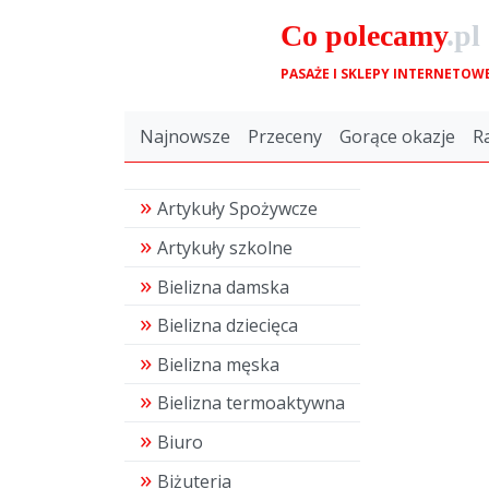
Co
polecamy
.pl
PASAŻE I SKLEPY INTERNETOW
Najnowsze
Przeceny
Gorące okazje
R
Artykuły Spożywcze
Artykuły szkolne
Bielizna damska
Bielizna dziecięca
Bielizna męska
Bielizna termoaktywna
Biuro
Biżuteria