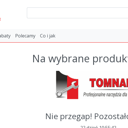
E
abaty
Polecamy
Co i jak
Na wybrane produkt
Nie przegap! Pozostał
22 dzień
10
:
55
:
41