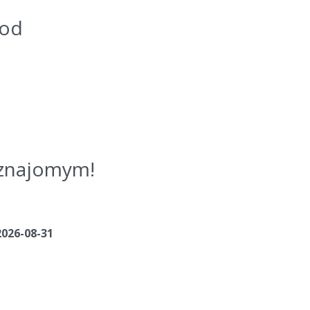
kod
j znajomym!
2026-08-31