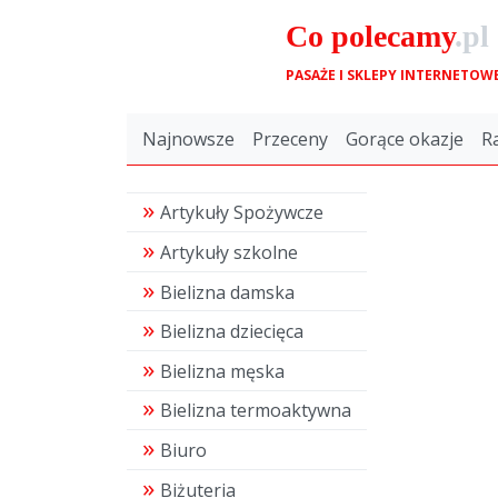
Co
polecamy
.pl
PASAŻE I SKLEPY INTERNETOW
Najnowsze
Przeceny
Gorące okazje
R
Artykuły Spożywcze
Artykuły szkolne
Bielizna damska
Bielizna dziecięca
Bielizna męska
Bielizna termoaktywna
Biuro
Biżuteria