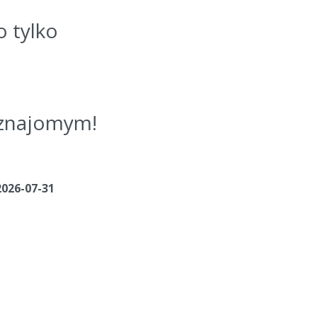
o tylko
j znajomym!
2026-07-31