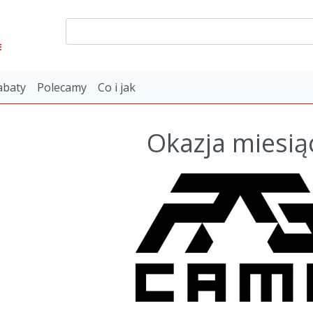
E
abaty
Polecamy
Co i jak
Okazja miesią