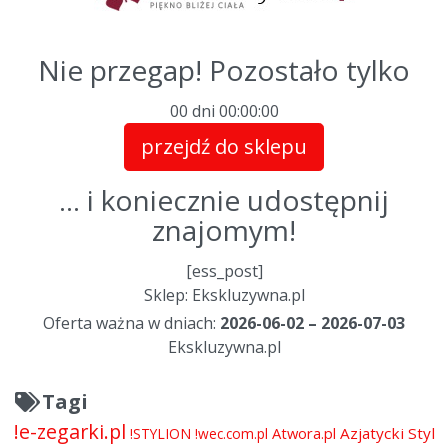
Nie przegap! Pozostało tylko
00 dni
00
:
00
:
00
przejdź do sklepu
... i koniecznie udostępnij
znajomym!
[ess_post]
Sklep: Ekskluzywna.pl
Oferta ważna w dniach:
2026-06-02 – 2026-07-03
Ekskluzywna.pl
Tagi
!e-zegarki.pl
Atwora.pl
Azjatycki Styl
!STYLION
!wec.com.pl