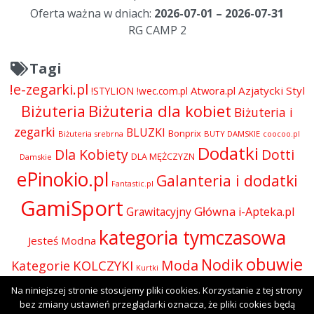
Oferta ważna w dniach:
2026-07-01 – 2026-07-31
RG CAMP 2
Tagi
!e-zegarki.pl
Atwora.pl
Azjatycki Styl
!STYLION
!wec.com.pl
Biżuteria dla kobiet
Biżuteria
Biżuteria i
zegarki
BLUZKI
Bonprix
Biżuteria srebrna
BUTY DAMSKIE
coocoo.pl
Dodatki
Dla Kobiety
Dotti
DLA MĘŻCZYZN
Damskie
ePinokio.pl
Galanteria i dodatki
Fantastic.pl
GamiSport
Główna
Grawitacyjny
i-Apteka.pl
kategoria tymczasowa
Jesteś Modna
obuwie
Nodik
Moda
KOLCZYKI
Kategorie
Kurtki
Odzież
Na niniejszej stronie stosujemy pliki cookies. Korzystanie z tej strony
Olive.pl
Perfumy i kosmetyki
Perfumy
Okulary
bez zmiany ustawień przeglądarki oznacza, że pliki cookies będą