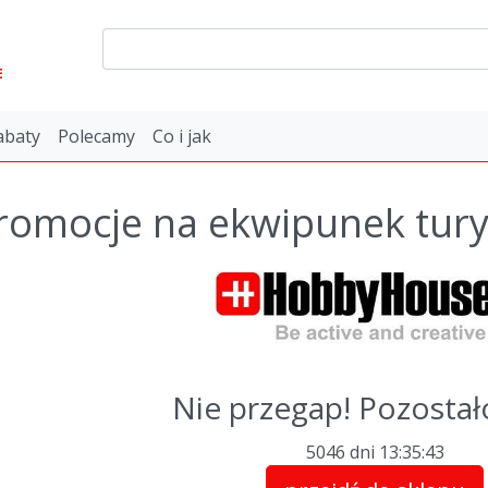
E
abaty
Polecamy
Co i jak
romocje na ekwipunek tury
Nie przegap! Pozostał
5046 dni
13
:
35
:
43