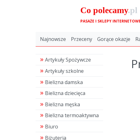
Co
polecamy
.pl
PASAŻE I SKLEPY INTERNETOW
Najnowsze
Przeceny
Gorące okazje
R
P
Artykuły Spożywcze
Artykuły szkolne
Bielizna damska
Bielizna dziecięca
Bielizna męska
Bielizna termoaktywna
Biuro
Biżuteria