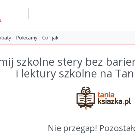
E
abaty
Polecamy
Co i jak
mij szkolne stery bez bar
i lektury szkolne na Tan
Nie przegap! Pozostał