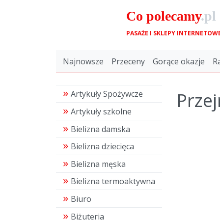
Co
polecamy
.pl
PASAŻE I SKLEPY INTERNETOW
Najnowsze
Przeceny
Gorące okazje
R
Przej
Artykuły Spożywcze
Artykuły szkolne
Bielizna damska
Bielizna dziecięca
Bielizna męska
Bielizna termoaktywna
Biuro
Biżuteria