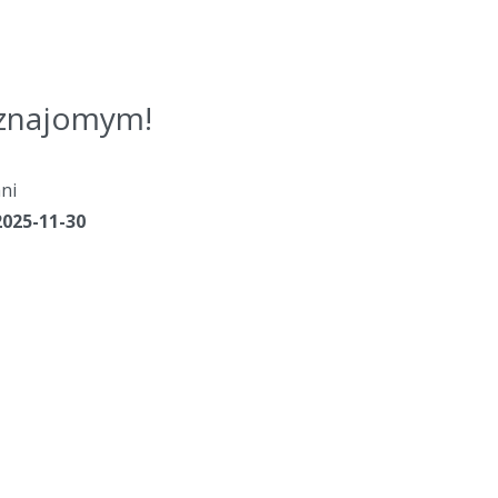
j znajomym!
ni
2025-11-30