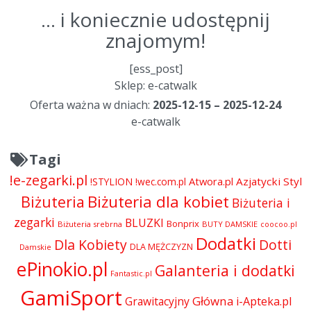
... i koniecznie udostępnij
znajomym!
[ess_post]
Sklep: e-catwalk
Oferta ważna w dniach:
2025-12-15 – 2025-12-24
e-catwalk
Tagi
!e-zegarki.pl
Atwora.pl
Azjatycki Styl
!STYLION
!wec.com.pl
Biżuteria dla kobiet
Biżuteria
Biżuteria i
zegarki
BLUZKI
Bonprix
Biżuteria srebrna
BUTY DAMSKIE
coocoo.pl
Dodatki
Dla Kobiety
Dotti
DLA MĘŻCZYZN
Damskie
ePinokio.pl
Galanteria i dodatki
Fantastic.pl
GamiSport
Główna
Grawitacyjny
i-Apteka.pl