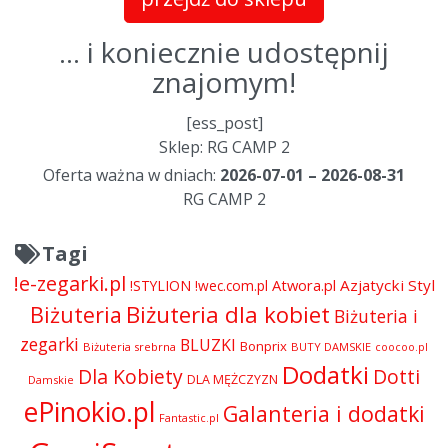
... i koniecznie udostępnij
znajomym!
[ess_post]
Sklep: RG CAMP 2
Oferta ważna w dniach:
2026-07-01 – 2026-08-31
RG CAMP 2
Tagi
!e-zegarki.pl
Atwora.pl
Azjatycki Styl
!STYLION
!wec.com.pl
Biżuteria dla kobiet
Biżuteria
Biżuteria i
zegarki
BLUZKI
Bonprix
Biżuteria srebrna
BUTY DAMSKIE
coocoo.pl
Dodatki
Dla Kobiety
Dotti
DLA MĘŻCZYZN
Damskie
ePinokio.pl
Galanteria i dodatki
Fantastic.pl