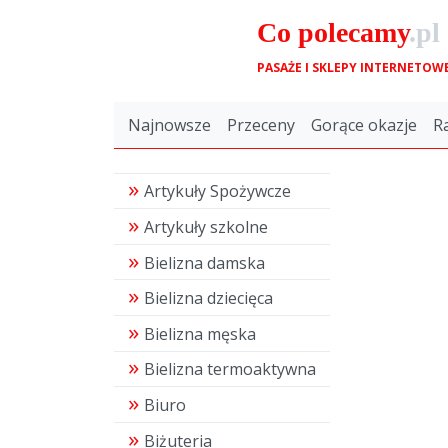
Co
polecamy
.pl
PASAŻE I SKLEPY INTERNETOW
Najnowsze
Przeceny
Gorące okazje
R
Artykuły Spożywcze
Artykuły szkolne
Bielizna damska
Bielizna dziecięca
Bielizna męska
Bielizna termoaktywna
Biuro
Biżuteria