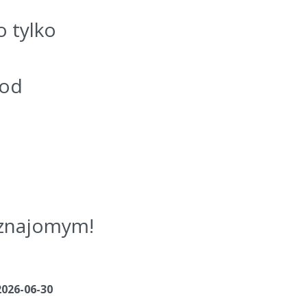
o tylko
kod
j znajomym!
2026-06-30