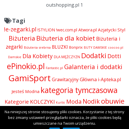
outshopping.pl 1
Tagi
!e-zegarki.pl
Atwora.pl
Azjatycki Styl
!STYLION
!wec.com.pl
Biżuteria dla kobiet
Biżuteria
Biżuteria i
zegarki
BLUZKI
Bonprix
Biżuteria srebrna
BUTY DAMSKIE
coocoo.pl
Dodatki
Dla Kobiety
Dotti
DLA MĘŻCZYZN
Damskie
ePinokio.pl
Galanteria i dodatki
Fantastic.pl
GamiSport
Główna
Grawitacyjny
i-Apteka.pl
kategoria tymczasowa
Jesteś Modna
obuwie
Nodik
Moda
KOLCZYKI
Kategorie
Kurtki
Odzież
Na niniejszej stronie stosujemy pliki cookies. Korzystanie z tej strony
Olive.pl
Perfumy i kosmetyki
Perfumy
Okulary
bez zmiany ustawień przeglądarki oznacza, że pliki cookies będą
SUKIENKI
Presto
rodium
Skórzana.com
umieszczane na Twoim urządzeniu.
Sport-Shop.pl