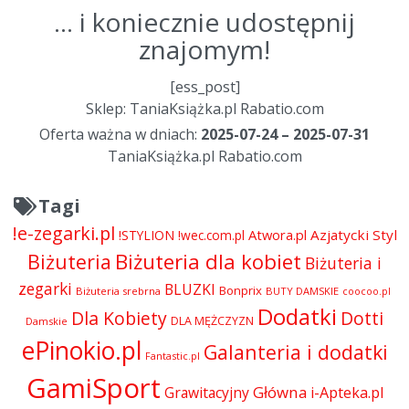
... i koniecznie udostępnij
znajomym!
[ess_post]
Sklep: TaniaKsiążka.pl Rabatio.com
Oferta ważna w dniach:
2025-07-24 – 2025-07-31
TaniaKsiążka.pl Rabatio.com
Tagi
!e-zegarki.pl
Atwora.pl
Azjatycki Styl
!STYLION
!wec.com.pl
Biżuteria dla kobiet
Biżuteria
Biżuteria i
zegarki
BLUZKI
Bonprix
Biżuteria srebrna
BUTY DAMSKIE
coocoo.pl
Dodatki
Dla Kobiety
Dotti
DLA MĘŻCZYZN
Damskie
ePinokio.pl
Galanteria i dodatki
Fantastic.pl
GamiSport
Główna
Grawitacyjny
i-Apteka.pl