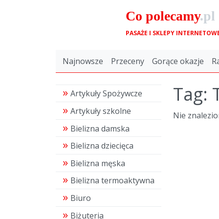
Co
polecamy
.pl
PASAŻE I SKLEPY INTERNETOW
Najnowsze
Przeceny
Gorące okazje
R
Tag: 
Artykuły Spożywcze
Artykuły szkolne
Nie znalezi
Bielizna damska
Bielizna dziecięca
Bielizna męska
Bielizna termoaktywna
Biuro
Biżuteria