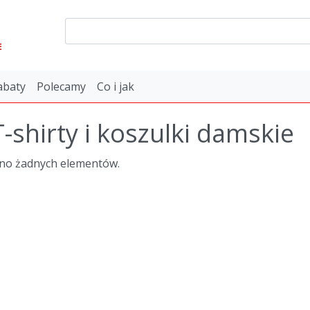
E
abaty
Polecamy
Co i jak
T-shirty i koszulki damskie
ono żadnych elementów.